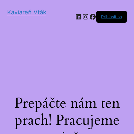
Kaviareň Vták
LinkedIn
Instagram
Facebook
Prihlásiť sa
Prepáčte nám ten
prach! Pracujeme